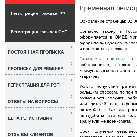
Временная регист
Регистрация граждан РФ
Обновление страницы: 02.0
Согласно закону в Росс
Регистрация граждан СНГ
оформляется в ОМВД миг
оформлении временной ре
и иностранных граждан.
ПОСТОЯННАЯ ПРОПИСКА
Стоимость прописки в
собственников, готовых 
ПРОПИСКА ДЛЯ РЕБЕНКА
коммунальных платежей, а 
квартиры.
РЕГИСТРАЦИЯ ДЛЯ РВП
Услуга получения
регис
большим спросом, по той 
возможность получить раб
ОТВЕТЫ НА ВОПРОСЫ
или детский сад, оформ
автомобиль .Так же рег
понадобится вам для полу
ЦЕНА РЕГИСТРАЦИИ
врачу или же военкомата.
Срок получения
легальн
ОТЗЫВЫ КЛИЕНТОВ
составляет один-два дня